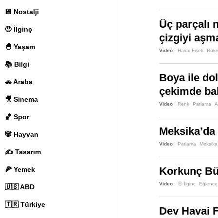
💾 Nostalji
Üç parçalı 
🤨 İlginç
çizgiyi aşm
🐣 Yaşam
Video
Havai Fişek
Roke
📚 Bilgi
Boya ile do
🚗 Araba
çekimde ba
🎥 Sinema
Video
Renk
Patlama
A
🏀 Spor
Meksika’da 
🐼 Hayvan
Video
Patlama
Meksika
✍️ Tasarım
Korkunç Büy
🍕 Yemek
Video
🤨 İlginç
Eğlence
🇺🇸 ABD
🇹🇷 Türkiye
Dev Havai F