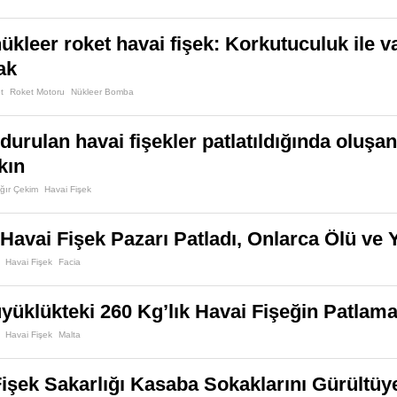
nükleer roket havai fişek: Korkutuculuk ile v
ak
t
Roket Motoru
Nükleer Bomba
ldurulan havai fişekler patlatıldığında ol
kın
ğır Çekim
Havai Fişek
Havai Fişek Pazarı Patladı, Onlarca Ölü ve Y
Havai Fişek
Facia
üklükteki 260 Kg’lık Havai Fişeğin Patlam
Havai Fişek
Malta
işek Sakarlığı Kasaba Sokaklarını Gürültü