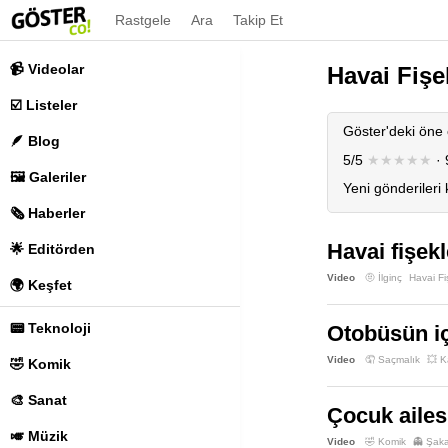
Rastgele
Ara
Takip Et
📹 Videolar
Havai Fişe
☑️ Listeler
Göster'deki öne 
🪶 Blog
5/5
★★★★★
· 
🖼️ Galeriler
Yeni gönderileri
🗞️ Haberler
Havai fişek
🌟 Editörden
Video
🤨 İlginç
Havai Fi
🌍 Keşfet
📟 Teknoloji
Otobüsün iç
Video
🤦 Saçmalık
💥 
🤣 Komik
🎨 Sanat
Çocuk ailes
🎺 Müzik
Video
🤣 Komik
👻 Şak