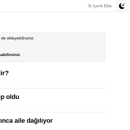
🚀 İçerik Ekle
z de ekleyebilirsiniz.
abilirsiniz
.
ir?
ep oldu
nca aile dağılıyor