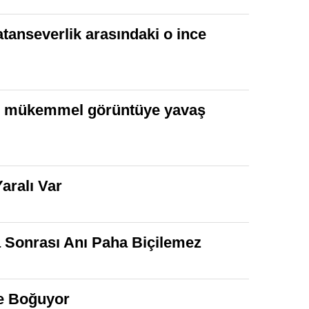
atanseverlik arasındaki o ince
uşan mükemmel görüntüye yavaş
aralı Var
a Sonrası Anı Paha Biçilemez
ye Boğuyor