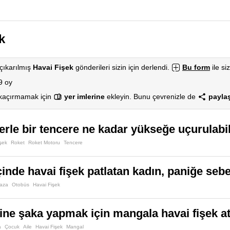
k
çıkarılmış
Havai Fişek
gönderileri sizin için derlendi.
Bu form
ile si
9 oy
 kaçırmamak için
yer imlerine
ekleyin. Bunu çevrenizle de
paylaş
lerle bir tencere ne kadar yükseğe uçurulabil
şek
Roket
Roket Motoru
Tencere
inde havai fişek patlatan kadın, paniğe seb
Kaza
Otobüs
Havai Fişek
ine şaka yapmak için mangala havai fişek atı
a
Çocuk
Aile
Havai Fişek
Mangal