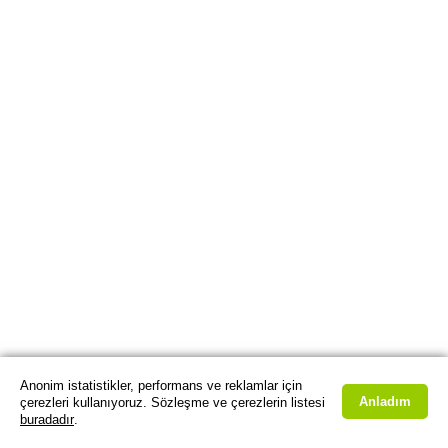
Anonim istatistikler, performans ve reklamlar için
Anladım
çerezleri kullanıyoruz. Sözleşme ve çerezlerin listesi
buradadır
.