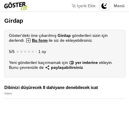
🚀 İçerik Ekle
Menü
Girdap
Göster'deki öne çıkarılmış
Girdap
gönderileri sizin için
derlendi.
Bu form
ile siz de ekleyebilirsiniz.
5/5
★★★★★
· 1 oy
Yeni gönderileri kaçırmamak için
yer imlerine
ekleyin.
Bunu çevrenizle de
paylaşabilirsiniz
.
Dibinizi düşürecek 8 dahiyane denebilecek icat
Video