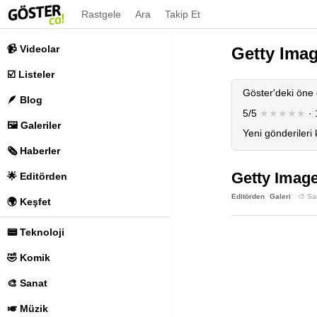
Rastgele
Ara
Takip Et
📹 Videolar
Getty Ima
☑️ Listeler
Göster'deki öne 
🪶 Blog
5/5
★★★★★
· 
🖼️ Galeriler
Yeni gönderileri
🗞️ Haberler
Getty Image
🌟 Editörden
Editörden
Galeri
🎨 Sa
🌍 Keşfet
📟 Teknoloji
🤣 Komik
🎨 Sanat
🎺 Müzik