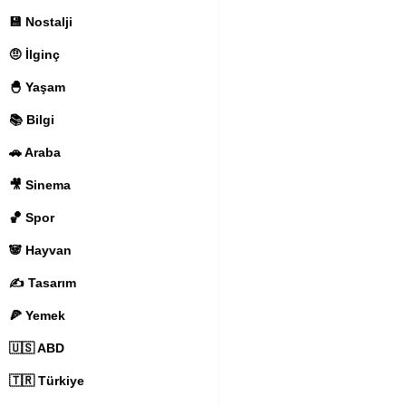
💾 Nostalji
🤨 İlginç
🐣 Yaşam
📚 Bilgi
🚗 Araba
🎥 Sinema
🏀 Spor
🐼 Hayvan
✍️ Tasarım
🍕 Yemek
🇺🇸 ABD
🇹🇷 Türkiye