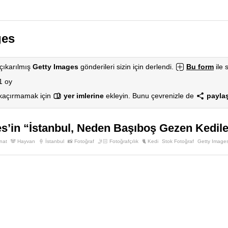
ges
çıkarılmış
Getty Images
gönderileri sizin için derlendi.
Bu form
ile 
1 oy
 kaçırmamak için
yer imlerine
ekleyin. Bunu çevrenizle de
paylaş
s’in “İstanbul, Neden Başıboş Gezen Kedile
nat
🐼 Hayvan
🍦 İstanbul
📸 Fotoğraf
🤳🏻 Fotoğrafçılık
🐈 Kedi
Stok Fotoğraf
Getty Image