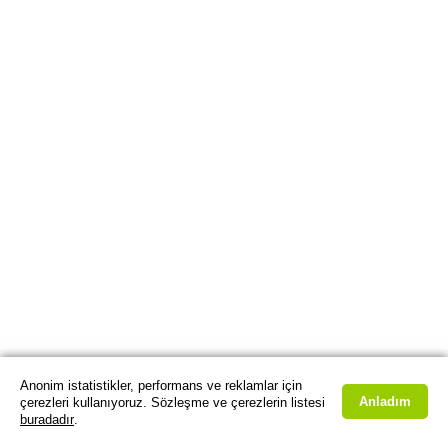
Anonim istatistikler, performans ve reklamlar için
Anladım
çerezleri kullanıyoruz. Sözleşme ve çerezlerin listesi
buradadır
.