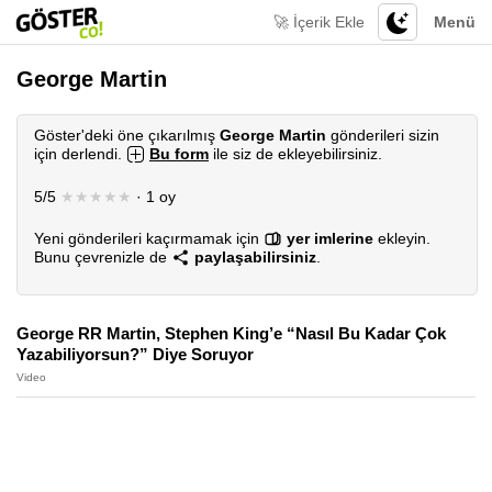
🚀 İçerik Ekle
Menü
George Martin
Göster'deki öne çıkarılmış
George Martin
gönderileri sizin
için derlendi.
Bu form
ile siz de ekleyebilirsiniz.
5/5
★★★★★
· 1 oy
Yeni gönderileri kaçırmamak için
yer imlerine
ekleyin.
Bunu çevrenizle de
paylaşabilirsiniz
.
George RR Martin, Stephen King’e “Nasıl Bu Kadar Çok
Yazabiliyorsun?” Diye Soruyor
Video