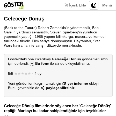
🚀 İçerik Ekle
Menü
Geleceğe Dönüş
(Back to the Future) Robert Zemeckis’in yönetmenlik, Bob
Gale’ın yardımcı senaristlik, Steven Spielberg’in yürütücü
yapımcılık yaptığı, 1985 yapımı bilimkurgu, macera ve komedi
türündeki filmdir. Film seriye dönüşmüştür. Hayranları, Star
Wars hayranları ile yarışır düzeyde meraklısıdır.
Göster'deki öne çıkarılmış
Geleceğe Dönüş
gönderileri sizin
için derlendi.
Bu form
ile siz de ekleyebilirsiniz.
5/5
★★★★★
· 4 oy
Yeni gönderileri kaçırmamak için
yer imlerine
ekleyin.
Bunu çevrenizle de
paylaşabilirsiniz
.
Geleceğe Dönüş filmlerinde söylenen her ‘Geleceğe Dönüş’
repliği: Markayı bu kadar sahiplendiğiniz için teşekkürler