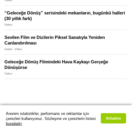
Video
“Geleceğe Dönüş” serisindeki mekanların, bugünkü halleri
(30 yıllık fark)
Video
Sevilen Film ve Dizilerin Piksel Sanatıyla Yeniden
Canlandırılması
Galeri
Video
Geleceğe Dönüş Filmindeki Hava Kaykayı Gerçeğe
Dönüşürse
Video
Anonim istatistikler, performans ve reklamlar için
Anladım
çerezleri kullanıyoruz. Sözleşme ve çerezlerin listesi
buradadır
.