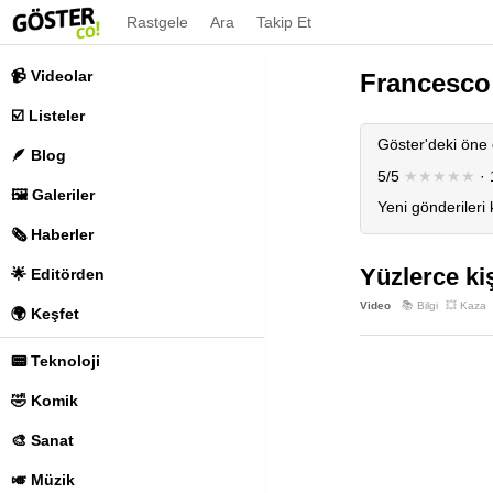
Rastgele
Ara
Takip Et
📹 Videolar
Francesco
☑️ Listeler
Göster'deki öne 
🪶 Blog
5/5
★★★★★
· 
🖼️ Galeriler
Yeni gönderileri
🗞️ Haberler
Yüzlerce ki
🌟 Editörden
Video
📚 Bilgi
💥 Kaza
🌍 Keşfet
📟 Teknoloji
🤣 Komik
🎨 Sanat
🎺 Müzik