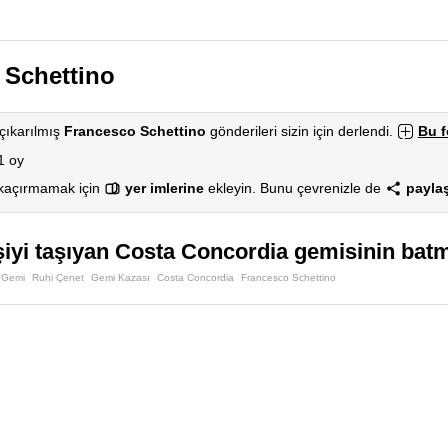
 Schettino
çıkarılmış
Francesco Schettino
gönderileri sizin için derlendi.
Bu 
1 oy
 kaçırmamak için
yer imlerine
ekleyin. Bunu çevrenizle de
paylaş
şiyi taşıyan Costa Concordia gemisinin bat
Gemi
Ruhi Çenet
Gemi Kazası
Costa Concordia
Francesco Schettino