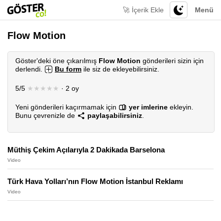
🚀 İçerik Ekle
Menü
Flow Motion
Göster'deki öne çıkarılmış
Flow Motion
gönderileri sizin için
derlendi.
Bu form
ile siz de ekleyebilirsiniz.
5/5
★★★★★
· 2 oy
Yeni gönderileri kaçırmamak için
yer imlerine
ekleyin.
Bunu çevrenizle de
paylaşabilirsiniz
.
Müthiş Çekim Açılarıyla 2 Dakikada Barselona
Video
Türk Hava Yolları’nın Flow Motion İstanbul Reklamı
Video