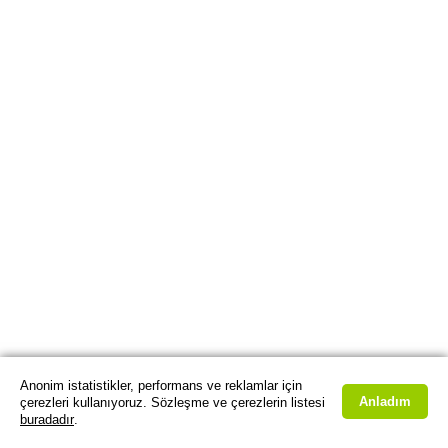
Anonim istatistikler, performans ve reklamlar için
Anladım
çerezleri kullanıyoruz. Sözleşme ve çerezlerin listesi
buradadır
.