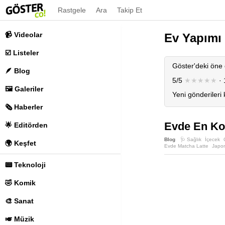
Rastgele
Ara
Takip Et
📹 Videolar
Ev Yapımı 
☑️ Listeler
Göster'deki öne 
🪶 Blog
5/5
★★★★★
· 
🖼️ Galeriler
Yeni gönderileri
🗞️ Haberler
Evde En Kol
🌟 Editörden
Blog
🩺 Sağlık
İçecek
🌍 Keşfet
Evde Matcha Latte
Japon
📟 Teknoloji
🤣 Komik
🎨 Sanat
🎺 Müzik