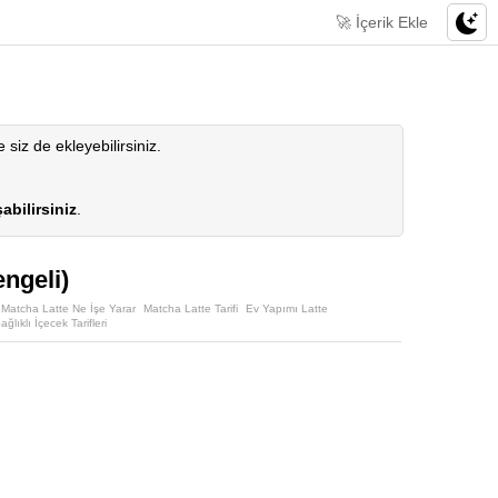
🚀 İçerik Ekle
e siz de ekleyebilirsiniz.
abilirsiniz
.
ngeli)
Matcha Latte Ne İşe Yarar
Matcha Latte Tarifi
Ev Yapımı Latte
ağlıklı İçecek Tarifleri