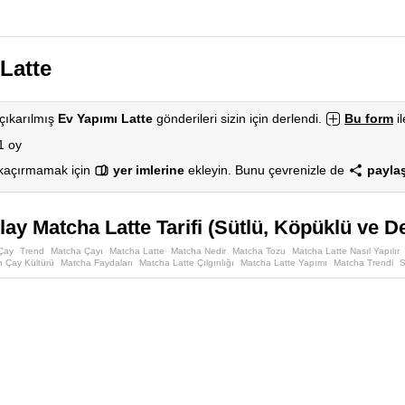
Latte
çıkarılmış
Ev Yapımı Latte
gönderileri sizin için derlendi.
Bu form
il
1 oy
 kaçırmamak için
yer imlerine
ekleyin. Bunu çevrenizle de
paylaş
ay Matcha Latte Tarifi (Sütlü, Köpüklü ve De
Çay
Trend
Matcha Çayı
Matcha Latte
Matcha Nedir
Matcha Tozu
Matcha Latte Nasıl Yapılır
 Çay Kültürü
Matcha Faydaları
Matcha Latte Çılgınlığı
Matcha Latte Yapımı
Matcha Trendi
S