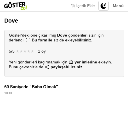
🚀 İçerik Ekle
Menü
Dove
Göster'deki öne çıkarılmış
Dove
gönderileri sizin için
derlendi.
Bu form
ile siz de ekleyebilirsiniz.
5/5
★★★★★
· 1 oy
Yeni gönderileri kaçırmamak için
yer imlerine
ekleyin.
Bunu çevrenizle de
paylaşabilirsiniz
.
60 Saniyede “Baba Olmak”
Video