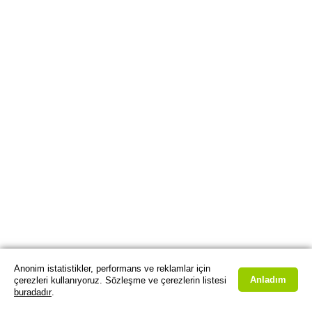
Anonim istatistikler, performans ve reklamlar için
Anladım
çerezleri kullanıyoruz. Sözleşme ve çerezlerin listesi
buradadır
.