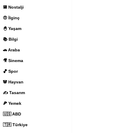
💾 Nostalji
🤨 İlginç
🐣 Yaşam
📚 Bilgi
🚗 Araba
🎥 Sinema
🏀 Spor
🐼 Hayvan
✍️ Tasarım
🍕 Yemek
🇺🇸 ABD
🇹🇷 Türkiye