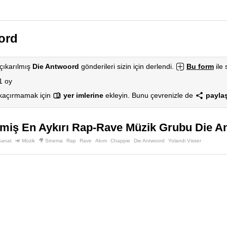
ord
çıkarılmış
Die Antwoord
gönderileri sizin için derlendi.
Bu form
ile 
1 oy
 kaçırmamak için
yer imlerine
ekleyin. Bunu çevrenizle de
paylaş
miş En Aykırı Rap-Rave Müzik Grubu Die A
Sanat
🎺 Müzik
🎥 Sinema
Rap
Rave
Akım
Chappie
Die Antwoord
Yolandi Visser