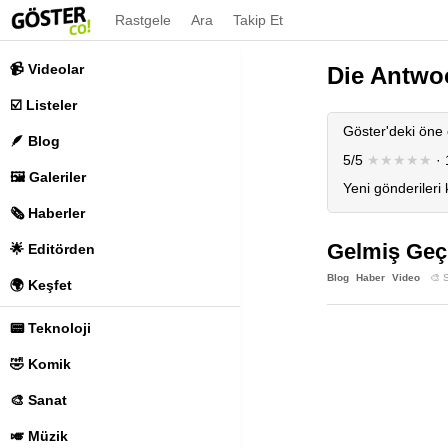
Rastgele
Ara
Takip Et
📹 Videolar
Die Antwo
☑️ Listeler
Göster'deki öne 
🪶 Blog
5/5
★★★★★
· 
🖼️ Galeriler
Yeni gönderileri
🗞️ Haberler
Gelmiş Geç
🌟 Editörden
Blog
Haber
Video
🎨 
🌍 Keşfet
📟 Teknoloji
🤣 Komik
🎨 Sanat
🎺 Müzik