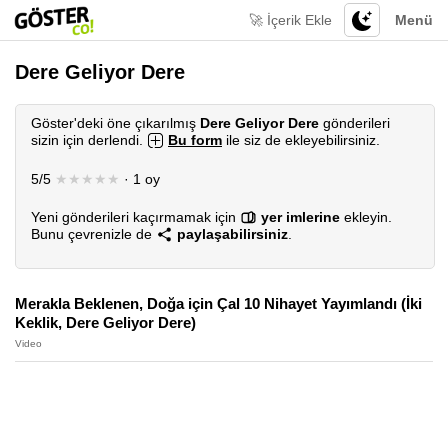
🚀 İçerik Ekle
Menü
Dere Geliyor Dere
Göster'deki öne çıkarılmış
Dere Geliyor Dere
gönderileri
sizin için derlendi.
Bu form
ile siz de ekleyebilirsiniz.
5/5
★★★★★
· 1 oy
Yeni gönderileri kaçırmamak için
yer imlerine
ekleyin.
Bunu çevrenizle de
paylaşabilirsiniz
.
Merakla Beklenen, Doğa için Çal 10 Nihayet Yayımlandı (İki
Keklik, Dere Geliyor Dere)
Video