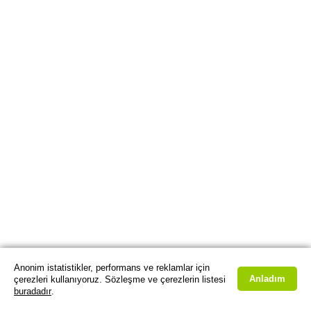
Anonim istatistikler, performans ve reklamlar için
Anladım
çerezleri kullanıyoruz. Sözleşme ve çerezlerin listesi
buradadır
.