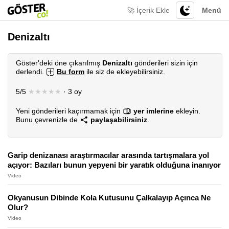
🚀 İçerik Ekle
Menü
Denizaltı
Göster'deki öne çıkarılmış
Denizaltı
gönderileri sizin için
derlendi.
Bu form
ile siz de ekleyebilirsiniz.
5/5
★★★★★
· 3 oy
Yeni gönderileri kaçırmamak için
yer imlerine
ekleyin.
Bunu çevrenizle de
paylaşabilirsiniz
.
Garip denizanası araştırmacılar arasında tartışmalara yol
açıyor: Bazıları bunun yepyeni bir yaratık olduğuna inanıyor
Video
Okyanusun Dibinde Kola Kutusunu Çalkalayıp Açınca Ne
Olur?
Video