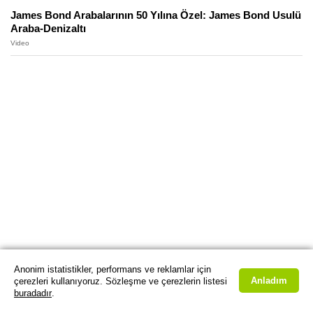
James Bond Arabalarının 50 Yılına Özel: James Bond Usulü
Araba-Denizaltı
Video
Anonim istatistikler, performans ve reklamlar için
Anladım
çerezleri kullanıyoruz. Sözleşme ve çerezlerin listesi
buradadır
.