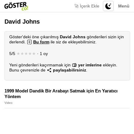
🚀 İçerik Ekle
Menü
David Johns
Göster'deki öne çıkarılmış
David Johns
gönderileri sizin için
derlendi.
Bu form
ile siz de ekleyebilirsiniz.
5/5
★★★★★
· 1 oy
Yeni gönderileri kaçırmamak için
yer imlerine
ekleyin.
Bunu çevrenizle de
paylaşabilirsiniz
.
1999 Model Dandik Bir Arabayı Satmak için En Yaratıcı
Yöntem
Video