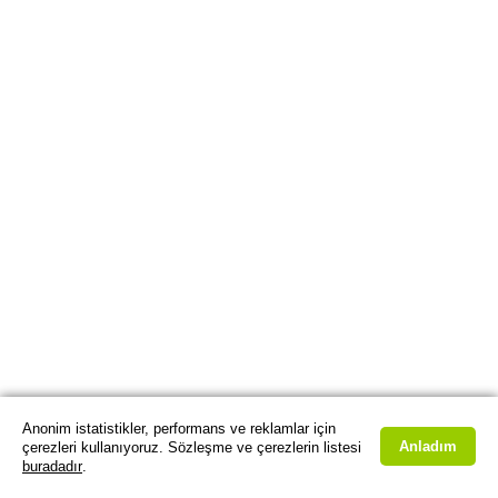
Anonim istatistikler, performans ve reklamlar için
Anladım
çerezleri kullanıyoruz. Sözleşme ve çerezlerin listesi
buradadır
.