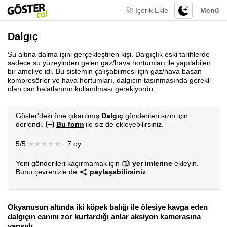
🚀 İçerik Ekle
Menü
Dalgıç
Su altına dalma işini gerçekleştiren kişi. Dalgıçlık eski tarihlerde
sadece su yüzeyinden gelen gaz/hava hortumları ile yapılabilen
bir ameliye idi. Bu sistemin çalışabilmesi için gaz/hava basan
kompresörler ve hava hortumları, dalgıcın tasınmasında gerekli
olan can halatlarının kullanılması gerekiyordu.
Göster'deki öne çıkarılmış
Dalgıç
gönderileri sizin için
derlendi.
Bu form
ile siz de ekleyebilirsiniz.
5/5
★★★★★
· 7 oy
Yeni gönderileri kaçırmamak için
yer imlerine
ekleyin.
Bunu çevrenizle de
paylaşabilirsiniz
.
Okyanusun altında iki köpek balığı ile ölesiye kavga eden
dalgıçın canını zor kurtardığı anlar aksiyon kamerasına
yansıdı