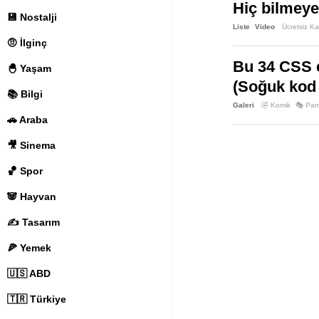
Hiç bilmeye
💾 Nostalji
Liste
Video
Ücretsiz K
🤨 İlginç
Bu 34 CSS es
🐣 Yaşam
(Soğuk kod 
📚 Bilgi
Galeri
🤣 Komik
🎭 Par
🚗 Araba
🎥 Sinema
🏀 Spor
🐼 Hayvan
✍️ Tasarım
🍕 Yemek
🇺🇸 ABD
🇹🇷 Türkiye