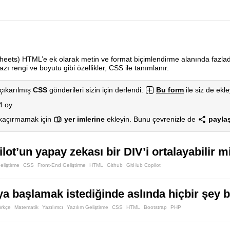
eets) HTML’e ek olarak metin ve format biçimlendirme alanında fazladan
zı rengi ve boyutu gibi özellikler, CSS ile tanımlanır.
çıkarılmış
CSS
gönderileri sizin için derlendi.
Bu form
ile siz de ekle
4 oy
 kaçırmamak için
yer imlerine
ekleyin. Bunu çevrenizle de
paylaş
lot’un yapay zekası bir DIV’i ortalayabilir m
eliştirme
CSS
Front-End Geliştirme
HTML
Github
GitHub Copilot
 başlamak istediğinde aslında hiçbir şey b
ürkçe
Matematik
Yazılımcı
Yazılım Geliştirme
CSS
HTML
Bootstrap
PHP