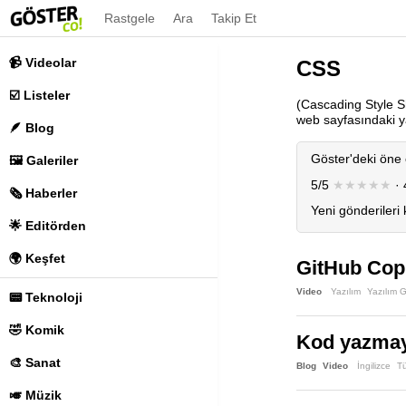
Rastgele
Ara
Takip Et
📹 Videolar
CSS
☑️ Listeler
(Cascading Style Sh
web sayfasındaki ya
🪶 Blog
Göster'deki öne 
🖼️ Galeriler
5/5
★★★★★
· 
🗞️ Haberler
Yeni gönderileri
🌟 Editörden
🌍 Keşfet
GitHub Copi
Video
Yazılım
Yazılım G
📟 Teknoloji
🤣 Komik
Kod yazmaya
🎨 Sanat
Blog
Video
İngilizce
T
🎺 Müzik