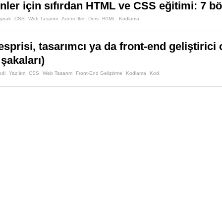
nler için sıfırdan HTML ve CSS eğitimi: 7 b
aynak
CSS
Web Tasarım
Adem İlter
Ders
HTML
Kodlama
prisi, tasarımcı ya da front-end geliştirici
şakaları)
odi
Yazılım
CSS
Web Tasarım
Front-End Geliştirme
Kodlama
Kod