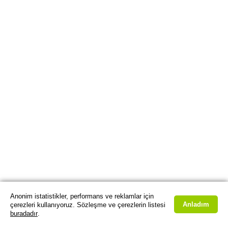
Anonim istatistikler, performans ve reklamlar için
Anladım
çerezleri kullanıyoruz. Sözleşme ve çerezlerin listesi
buradadır
.