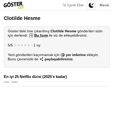
🚀 İçerik Ekle
Menü
Clotilde Hesme
Göster'deki öne çıkarılmış
Clotilde Hesme
gönderileri sizin
için derlendi.
Bu form
ile siz de ekleyebilirsiniz.
5/5
★★★★★
· 1 oy
Yeni gönderileri kaçırmamak için
yer imlerine
ekleyin.
Bunu çevrenizle de
paylaşabilirsiniz
.
En iyi 25 Netflix dizisi (2025’e kadar)
Liste
Video