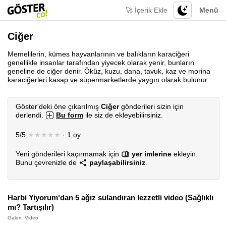
🚀 İçerik Ekle
Menü
Ciğer
Memelilerin, kümes hayvanlarının ve balıkların karaciğeri
genellikle insanlar tarafından yiyecek olarak yenir, bunların
geneline de ciğer denir. Öküz, kuzu, dana, tavuk, kaz ve morina
karaciğerleri kasap ve süpermarketlerde yaygın olarak bulunur.
Göster'deki öne çıkarılmış
Ciğer
gönderileri sizin için
derlendi.
Bu form
ile siz de ekleyebilirsiniz.
5/5
★★★★★
· 1 oy
Yeni gönderileri kaçırmamak için
yer imlerine
ekleyin.
Bunu çevrenizle de
paylaşabilirsiniz
.
Harbi Yiyorum’dan 5 ağız sulandıran lezzetli video (Sağlıklı
mı? Tartışılır)
Galeri
Video