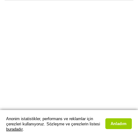
Anonim istatistikler, performans ve reklamlar için
Anladım
çerezleri kullanıyoruz. Sözleşme ve çerezlerin listesi
buradadır
.