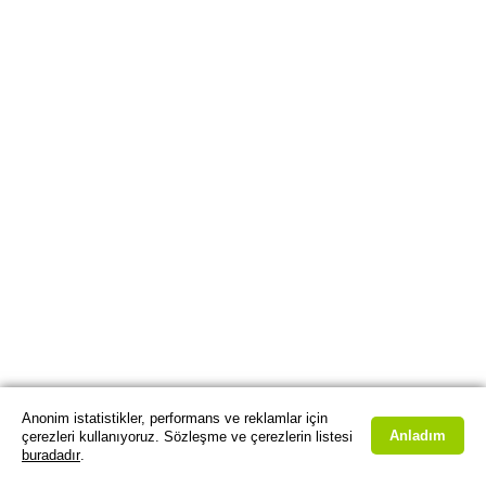
Anonim istatistikler, performans ve reklamlar için
Anladım
çerezleri kullanıyoruz. Sözleşme ve çerezlerin listesi
buradadır
.