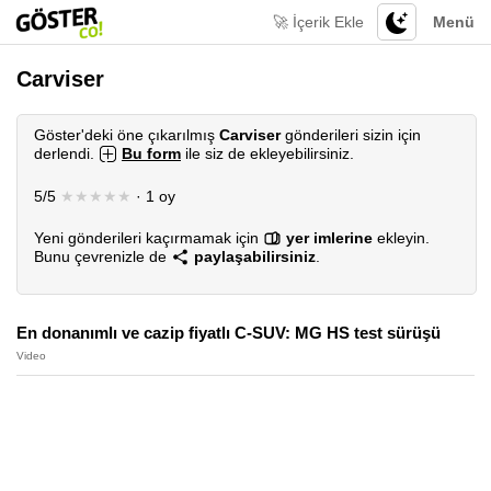
🚀 İçerik Ekle
Menü
Carviser
Göster'deki öne çıkarılmış
Carviser
gönderileri sizin için
derlendi.
Bu form
ile siz de ekleyebilirsiniz.
5/5
★★★★★
· 1 oy
Yeni gönderileri kaçırmamak için
yer imlerine
ekleyin.
Bunu çevrenizle de
paylaşabilirsiniz
.
En donanımlı ve cazip fiyatlı C-SUV: MG HS test sürüşü
Video