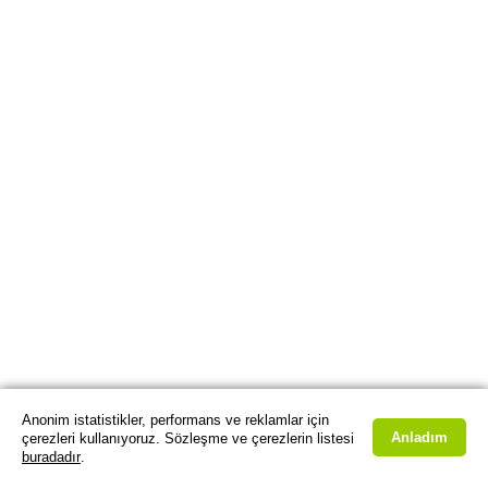
Anonim istatistikler, performans ve reklamlar için
Anladım
çerezleri kullanıyoruz. Sözleşme ve çerezlerin listesi
buradadır
.