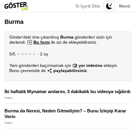
🚀 İçerik Ekle
Menü
Burma
Göster'deki öne çıkarılmış
Burma
gönderileri sizin için
derlendi.
Bu form
ile siz de ekleyebilirsiniz.
5/5
★★★★★
· 2 oy
Yeni gönderileri kaçırmamak için
yer imlerine
ekleyin.
Bunu çevrenizle de
paylaşabilirsiniz
.
İki haftalık Mynamar anılarını, 3 dakikalık bu videoya sığdırdı
Video
Burma da Neresi, Neden Gitmeliyim? – Bunu İzleyip Karar
Verin
Video