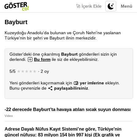
🚀 İçerik Ekle
Menü
Bayburt
Kuzeydoğu Anadolu’da bulunan ve Çoruh Nehri’ne yaslanan
Türkiye’nin bir şehri ve Bayburt ilinin merkezidir.
Göster'deki öne çıkarılmış
Bayburt
gönderileri sizin için
derlendi.
Bu form
ile siz de ekleyebilirsiniz.
5/5
★★★★★
· 2 oy
Yeni gönderileri kaçırmamak için
yer imlerine
ekleyin.
Bunu çevrenizle de
paylaşabilirsiniz
.
-22 derecede Bayburt’ta havaya atılan sıcak suyun donması
Video
Adrese Dayalı Nüfus Kayıt Sistemi’ne göre, Türkiye’nin
güncel nüfusu: 83 milyon 154 bin 997 kişi (Ek grafik ve