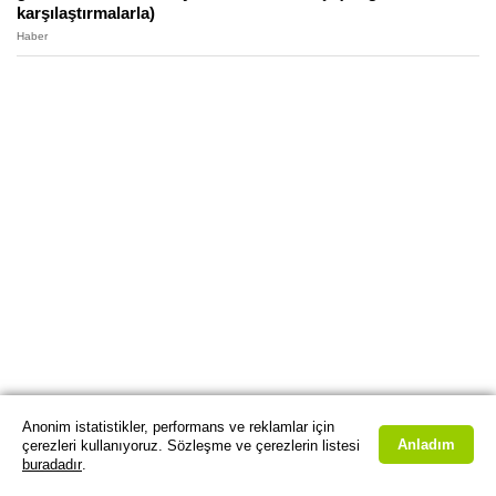
karşılaştırmalarla)
Haber
Anonim istatistikler, performans ve reklamlar için
Anladım
çerezleri kullanıyoruz. Sözleşme ve çerezlerin listesi
buradadır
.