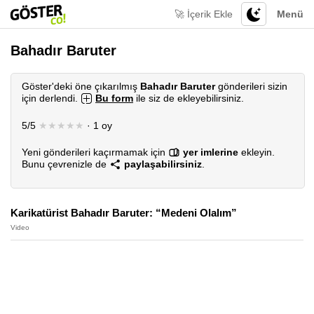
🚀 İçerik Ekle
Menü
Bahadır Baruter
Göster'deki öne çıkarılmış
Bahadır Baruter
gönderileri sizin
için derlendi.
Bu form
ile siz de ekleyebilirsiniz.
5/5
★★★★★
· 1 oy
Yeni gönderileri kaçırmamak için
yer imlerine
ekleyin.
Bunu çevrenizle de
paylaşabilirsiniz
.
Karikatürist Bahadır Baruter: “Medeni Olalım”
Video