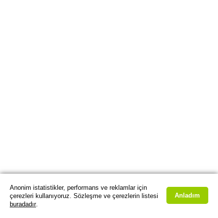
Anonim istatistikler, performans ve reklamlar için
Anladım
çerezleri kullanıyoruz. Sözleşme ve çerezlerin listesi
buradadır
.