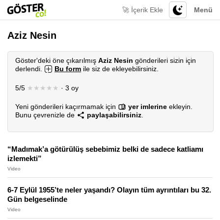
🚀 İçerik Ekle
Menü
Aziz Nesin
Göster'deki öne çıkarılmış
Aziz Nesin
gönderileri sizin için
derlendi.
Bu form
ile siz de ekleyebilirsiniz.
5/5
★★★★★
· 3 oy
Yeni gönderileri kaçırmamak için
yer imlerine
ekleyin.
Bunu çevrenizle de
paylaşabilirsiniz
.
“Madımak’a götürülüş sebebimiz belki de sadece katliamı
izlemekti”
Video
6-7 Eylül 1955’te neler yaşandı? Olayın tüm ayrıntıları bu 32.
Gün belgeselinde
Video