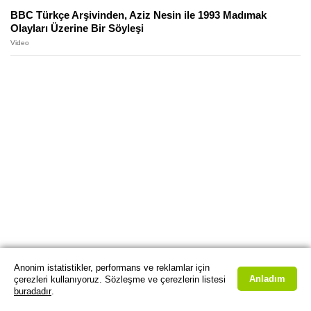
BBC Türkçe Arşivinden, Aziz Nesin ile 1993 Madımak
Olayları Üzerine Bir Söyleşi
Video
Anonim istatistikler, performans ve reklamlar için
Anladım
çerezleri kullanıyoruz. Sözleşme ve çerezlerin listesi
buradadır
.