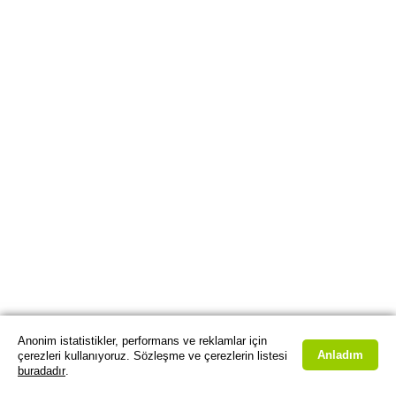
Anonim istatistikler, performans ve reklamlar için
Anladım
çerezleri kullanıyoruz. Sözleşme ve çerezlerin listesi
buradadır
.