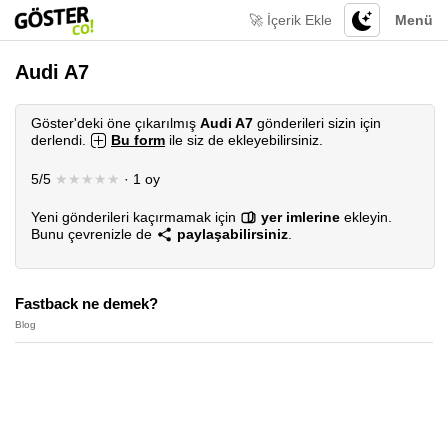
🚀 İçerik Ekle
Menü
Audi A7
Göster'deki öne çıkarılmış
Audi A7
gönderileri sizin için
derlendi.
Bu form
ile siz de ekleyebilirsiniz.
5/5
★★★★★
· 1 oy
Yeni gönderileri kaçırmamak için
yer imlerine
ekleyin.
Bunu çevrenizle de
paylaşabilirsiniz
.
Fastback ne demek?
Blog