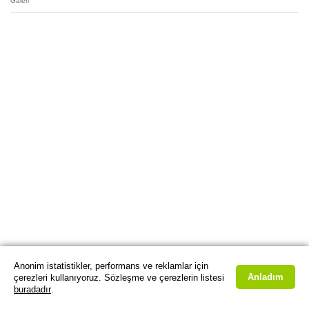
Galeri
Anonim istatistikler, performans ve reklamlar için
Anladım
çerezleri kullanıyoruz. Sözleşme ve çerezlerin listesi
buradadır
.