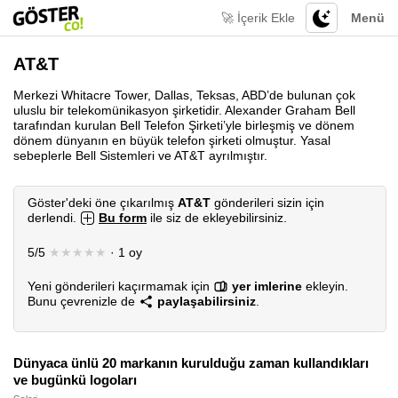
🚀 İçerik Ekle
Menü
AT&T
Merkezi Whitacre Tower, Dallas, Teksas, ABD’de bulunan çok
uluslu bir telekomünikasyon şirketidir. Alexander Graham Bell
tarafından kurulan Bell Telefon Şirketi’yle birleşmiş ve dönem
dönem dünyanın en büyük telefon şirketi olmuştur. Yasal
sebeplerle Bell Sistemleri ve AT&T ayrılmıştır.
Göster'deki öne çıkarılmış
AT&T
gönderileri sizin için
derlendi.
Bu form
ile siz de ekleyebilirsiniz.
5/5
★★★★★
· 1 oy
Yeni gönderileri kaçırmamak için
yer imlerine
ekleyin.
Bunu çevrenizle de
paylaşabilirsiniz
.
Dünyaca ünlü 20 markanın kurulduğu zaman kullandıkları
ve bugünkü logoları