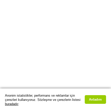
Anonim istatistikler, performans ve reklamlar için
Anladım
çerezleri kullanıyoruz. Sözleşme ve çerezlerin listesi
buradadır
.