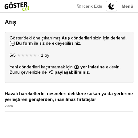
🚀 İçerik Ekle
Menü
Atış
Göster'deki öne çıkarılmış
Atış
gönderileri sizin için derlendi.
Bu form
ile siz de ekleyebilirsiniz.
5/5
★★★★★
· 1 oy
Yeni gönderileri kaçırmamak için
yer imlerine
ekleyin.
Bunu çevrenizle de
paylaşabilirsiniz
.
Havalı hareketlerle, nesneleri deliklere sokan ya da yerlerine
yerleştiren gençlerden, inanılmaz fırlatışlar
Video