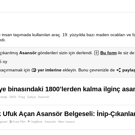
e insan taşımada kullanılan araç. 19. yüzyılda bazı maden ocakları ve 
ndı.
çıkarılmış
Asansör
gönderileri sizin için derlendi.
Bu form
ile siz de
5 oy
 kaçırmamak için
yer imlerine
ekleyin. Bunu çevrenizle de
paylaş
ye binasındaki 1800’lerden kalma ilginç asa
stalji
1800
Prag
Çekya
Asansör
k Ufuk Açan Asansör Belgeseli: İnip-Çıkan
gesel
🎬 Kısa Film
🏴󠁧󠁢󠁥󠁮󠁧󠁿 İngiltere
Asansör
Marc Isaacs