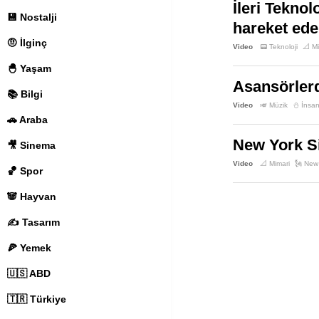
İleri Teknol
💾 Nostalji
hareket ede
🤨 İlginç
Video
📟 Teknoloji
📐 M
🐣 Yaşam
Asansörlerd
📚 Bilgi
Video
🎺 Müzik
⛄️ İnsa
🚗 Araba
New York Si
🎥 Sinema
Video
📐 Mimari
🗽 New
🏀 Spor
🐼 Hayvan
✍️ Tasarım
🍕 Yemek
🇺🇸 ABD
🇹🇷 Türkiye