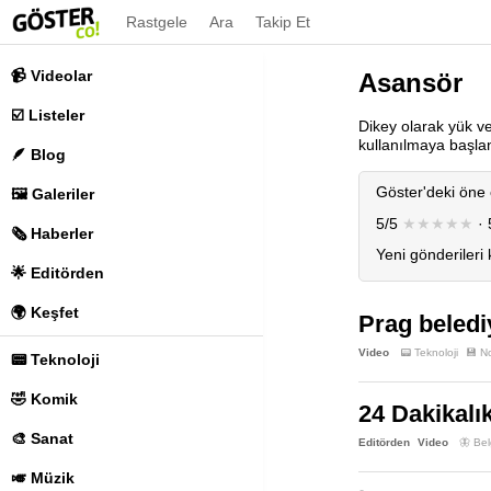
Rastgele
Ara
Takip Et
📹 Videolar
Asansör
☑️ Listeler
Dikey olarak yük v
kullanılmaya başla
🪶 Blog
Göster'deki öne 
🖼️ Galeriler
5/5
★★★★★
· 
🗞️ Haberler
Yeni gönderileri
🌟 Editörden
🌍 Keşfet
Prag beledi
Video
📟 Teknoloji
💾 No
📟 Teknoloji
🤣 Komik
24 Dakikalı
🎨 Sanat
Editörden
Video
🦋 Bel
🎺 Müzik