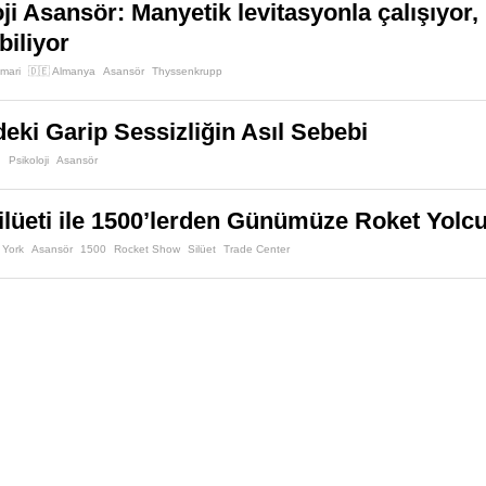
oji Asansör: Manyetik levitasyonla çalışıyor
biliyor
imari
🇩🇪 Almanya
Asansör
Thyssenkrupp
eki Garip Sessizliğin Asıl Sebebi
n
Psikoloji
Asansör
lüeti ile 1500’lerden Günümüze Roket Yolc
 York
Asansör
1500
Rocket Show
Silüet
Trade Center