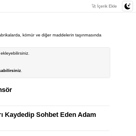
🚀 İçerik Ekle
fabrikalarda, kömür ve diğer maddelerin taşınmasında
 ekleyebilirsiniz.
abilirsiniz
.
nsör
ları Kaydedip Sohbet Eden Adam