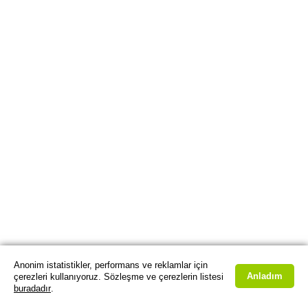
Anonim istatistikler, performans ve reklamlar için
Anladım
çerezleri kullanıyoruz. Sözleşme ve çerezlerin listesi
buradadır
.