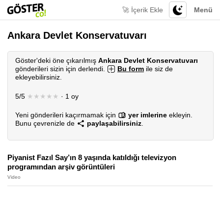
🚀 İçerik Ekle
Menü
Ankara Devlet Konservatuvarı
Göster'deki öne çıkarılmış
Ankara Devlet Konservatuvarı
gönderileri sizin için derlendi.
Bu form
ile siz de
ekleyebilirsiniz.
5/5
★★★★★
· 1 oy
Yeni gönderileri kaçırmamak için
yer imlerine
ekleyin.
Bunu çevrenizle de
paylaşabilirsiniz
.
Piyanist Fazıl Say’ın 8 yaşında katıldığı televizyon
programından arşiv görüntüleri
Video