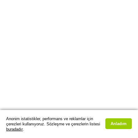
Anonim istatistikler, performans ve reklamlar için
Anladım
çerezleri kullanıyoruz. Sözleşme ve çerezlerin listesi
buradadır
.