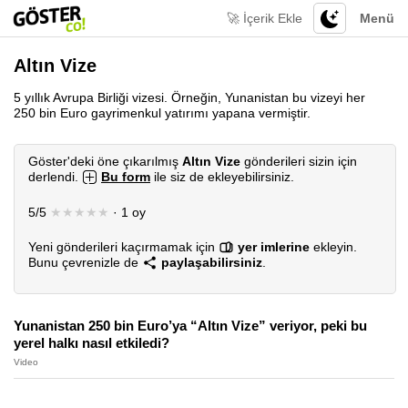
🚀 İçerik Ekle
Menü
Altın Vize
5 yıllık Avrupa Birliği vizesi. Örneğin, Yunanistan bu vizeyi her
250 bin Euro gayrimenkul yatırımı yapana vermiştir.
Göster'deki öne çıkarılmış
Altın Vize
gönderileri sizin için
derlendi.
Bu form
ile siz de ekleyebilirsiniz.
5/5
★★★★★
· 1 oy
Yeni gönderileri kaçırmamak için
yer imlerine
ekleyin.
Bunu çevrenizle de
paylaşabilirsiniz
.
Yunanistan 250 bin Euro’ya “Altın Vize” veriyor, peki bu
yerel halkı nasıl etkiledi?
Video