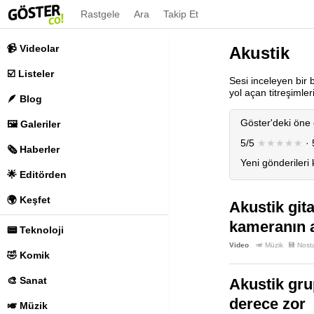
Rastgele
Ara
Takip Et
📹 Videolar
Akustik
☑️ Listeler
Sesi inceleyen bir b
yol açan titreşimle
🪶 Blog
Göster'deki öne 
🖼️ Galeriler
5/5
★★★★★
· 
🗞️ Haberler
Yeni gönderileri
🌟 Editörden
🌍 Keşfet
Akustik git
kameranın a
📟 Teknoloji
Video
🎺 Müzik
💾 Nosta
🤣 Komik
🎨 Sanat
Akustik gru
derece zor
🎺 Müzik