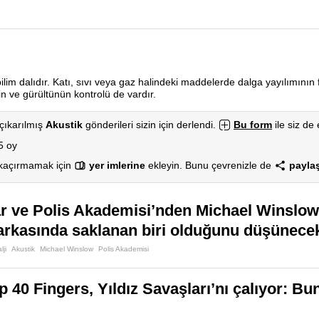
ilim dalıdır. Katı, sıvı veya gaz halindeki maddelerde dalga yayılımının f
rin ve gürültünün kontrolü de vardır.
çıkarılmış
Akustik
gönderileri sizin için derlendi.
Bu form
ile siz de 
5 oy
 kaçırmamak için
yer imlerine
ekleyin. Bunu çevrenizle de
paylaş
ar ve Polis Akademisi’nden Michael Winslow b
rkasında saklanan biri olduğunu düşünecek
lji
Akustik
Michael Winslow
Polis Akademisi
p 40 Fingers, Yıldız Savaşları’nı çalıyor: B