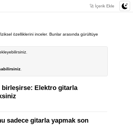
🚀 İçerik Ekle
iziksel özelliklerini inceler. Bunlar arasında gürültüye
ekleyebilirsiniz.
abilirsiniz
.
irleşirse: Elektro gitarla
siniz
unu sadece gitarla yapmak son