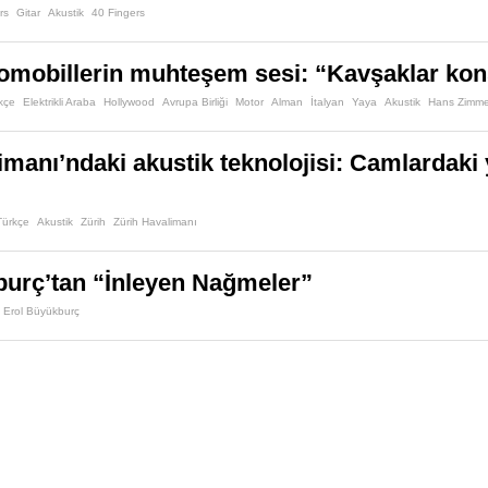
rs
Gitar
Akustik
40 Fingers
otomobillerin muhteşem sesi: “Kavşaklar ko
kçe
Elektrikli Araba
Hollywood
Avrupa Birliği
Motor
Alman
İtalyan
Yaya
Akustik
Hans Zimme
imanı’ndaki akustik teknolojisi: Camlardaki 
ürkçe
Akustik
Zürih
Zürih Havalimanı
burç’tan “İnleyen Nağmeler”
Erol Büyükburç