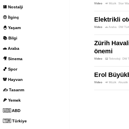
Video
🎺 Müzik
Star Wa
💾 Nostalji
🤨 İlginç
Elektrikli 
🐣 Yaşam
Video
🚗 Araba
DW Tür
📚 Bilgi
Zürih Haval
🚗 Araba
önemi
🎥 Sinema
Video
📟 Teknoloji
DW T
🏀 Spor
Erol Büyük
🐼 Hayvan
Video
🎺 Müzik
Akustik
✍️ Tasarım
🍕 Yemek
🇺🇸 ABD
🇹🇷 Türkiye