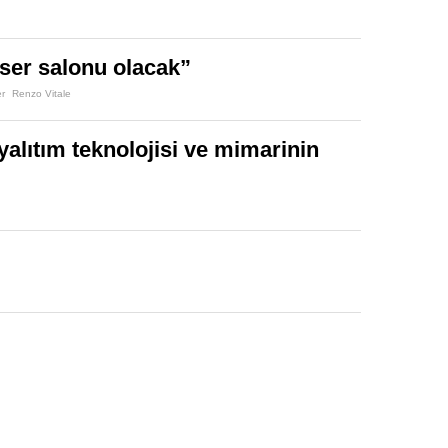
nser salonu olacak”
r
Renzo Vitale
yalıtım teknolojisi ve mimarinin