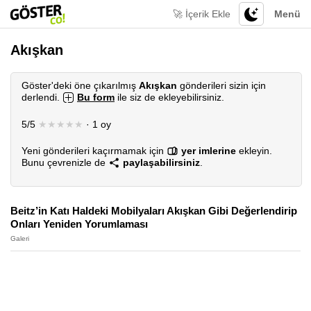
🚀 İçerik Ekle
Menü
Akışkan
Göster'deki öne çıkarılmış
Akışkan
gönderileri sizin için
derlendi.
Bu form
ile siz de ekleyebilirsiniz.
5/5
★★★★★
· 1 oy
Yeni gönderileri kaçırmamak için
yer imlerine
ekleyin.
Bunu çevrenizle de
paylaşabilirsiniz
.
Beitz’in Katı Haldeki Mobilyaları Akışkan Gibi Değerlendirip
Onları Yeniden Yorumlaması
Galeri