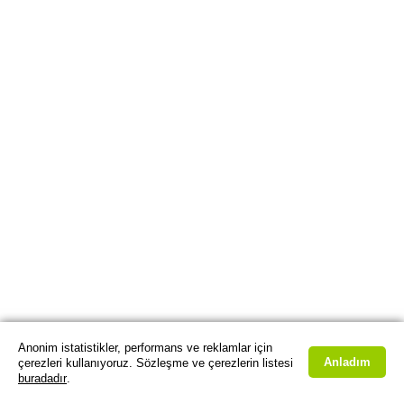
Anonim istatistikler, performans ve reklamlar için
Anladım
çerezleri kullanıyoruz. Sözleşme ve çerezlerin listesi
buradadır
.