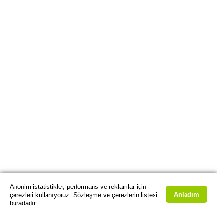
Anonim istatistikler, performans ve reklamlar için
Anladım
çerezleri kullanıyoruz. Sözleşme ve çerezlerin listesi
buradadır
.