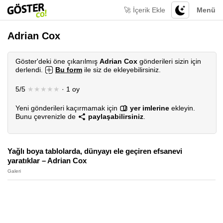
🚀 İçerik Ekle
Menü
Adrian Cox
Göster'deki öne çıkarılmış
Adrian Cox
gönderileri sizin için
derlendi.
Bu form
ile siz de ekleyebilirsiniz.
5/5
★★★★★
· 1 oy
Yeni gönderileri kaçırmamak için
yer imlerine
ekleyin.
Bunu çevrenizle de
paylaşabilirsiniz
.
Yağlı boya tablolarda, dünyayı ele geçiren efsanevi
yaratıklar – Adrian Cox
Galeri