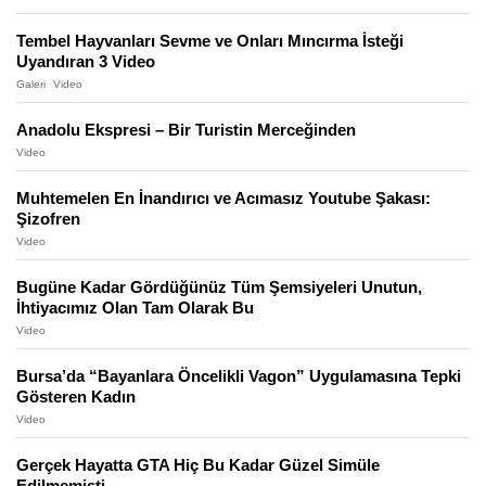
Tembel Hayvanları Sevme ve Onları Mıncırma İsteği
Uyandıran 3 Video
Galeri
Video
Anadolu Ekspresi – Bir Turistin Merceğinden
Video
Muhtemelen En İnandırıcı ve Acımasız Youtube Şakası:
Şizofren
Video
Bugüne Kadar Gördüğünüz Tüm Şemsiyeleri Unutun,
İhtiyacımız Olan Tam Olarak Bu
Video
Bursa’da “Bayanlara Öncelikli Vagon” Uygulamasına Tepki
Gösteren Kadın
Video
Gerçek Hayatta GTA Hiç Bu Kadar Güzel Simüle
Edilmemişti