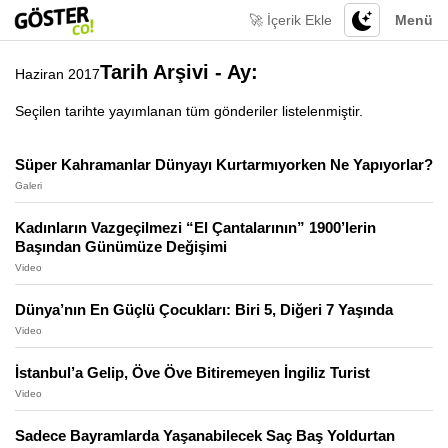
🚀 İçerik Ekle
Menü
Tarih Arşivi - Ay:
Haziran 2017
Seçilen tarihte yayımlanan tüm gönderiler listelenmiştir.
Süper Kahramanlar Dünyayı Kurtarmıyorken Ne Yapıyorlar?
Galeri
Kadınların Vazgeçilmezi “El Çantalarının” 1900’lerin
Başından Günümüze Değişimi
Video
Dünya’nın En Güçlü Çocukları: Biri 5, Diğeri 7 Yaşında
Video
İstanbul’a Gelip, Öve Öve Bitiremeyen İngiliz Turist
Video
Sadece Bayramlarda Yaşanabilecek Saç Baş Yoldurtan